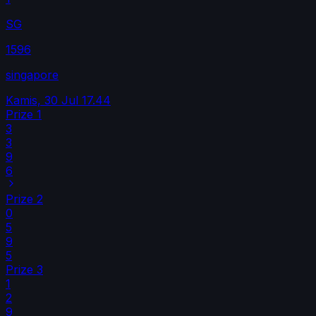
SG
1596
singapore
Kamis, 30 Jul
17.44
Prize
1
3
3
9
6
Prize
2
0
5
9
5
Prize
3
1
2
9