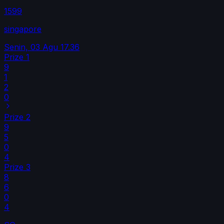
1599
singapore
Senin, 03 Agu
17.36
Prize
1
9
1
2
0
Prize
2
9
5
0
4
Prize
3
8
6
0
4