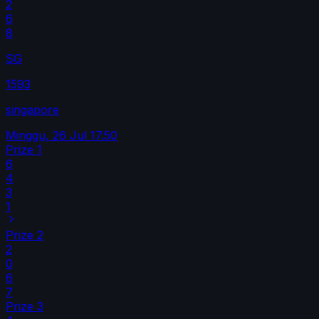
2
6
8
SG
1593
singapore
Minggu, 26 Jul
17.50
Prize
1
6
4
3
1
Prize
2
2
0
6
7
Prize
3