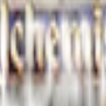
a untuk melipatgandakan saldo akun Anda dalam waktu sin
tama di VICTORYTOTO. Selain nominal deposit yang sangat
i. Anda tidak perlu khawatir akan kendala teknis, karena 
ulus dan tanpa gangguan.
sekadar tentang bermain game, melainkan tentang menjad
ang gacor, dan modal yang sangat minim, impian untuk men
han meraih kemenangan di setiap putarannya.