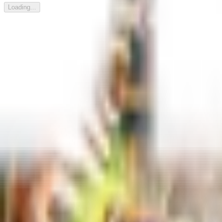
Loading...
24
/
92
Game
Page
1
of
4
VICTORYTOTO Situs Slot De
VICTORYTOTO
hadir sebagai solusi utama bagi para pec
5000
, situs ini membuka peluang bagi siapa saja untu
inklusif di mana modal kecil bukan lagi penghalang untuk 
Keunggulan utama dari situs ini adalah kurasi
slot gacor h
untuk memastikan bahwa setiap mesin yang tersedia mem
berlangsung, pemain dapat memilih permainan yang sedang
Bagi Anda yang mengincar
gampang maxwin
, VICTORYT
seperti
multiplier
tinggi,
free spins
, hingga
scatter
yang mud