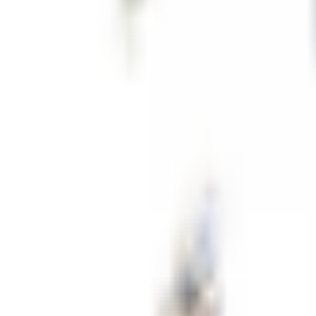
Dynamite Jack
World Match
Love Reaction
World Match
Panda Paradise
World Match
Hawild Island
World Match
Goodluck Hot Pot
World Match
Magic Moon Palace
World Match
Songkran Holidays
World Match
Alien Domination
World Match
Royal Key
World Match
Big Grizzly
World Match
Sahara
World Match
King Neptun
World Match
Tuan Yuan Panda
World Match
Golden Pig
World Match
Golden Tree
World Match
King's Valley
World Match
Land Of Trolls
World Match
Fa Fa Spin
World Match
Four God Beasts
World Match
Jolly Roger
World Match
Wily fox
World Match
Funny Monkey
World Match
Alchemist
World Match