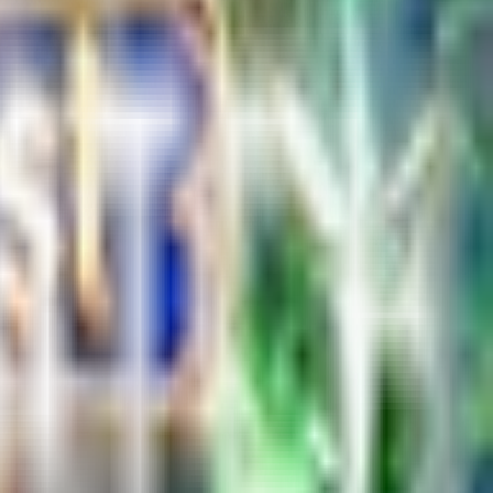
gkat.
 terjangkau, proses pengisian saldo dan
penarikan dana
layanan pelanggan kami siap siaga 24 jam penuh untuk
i bagian dari komunitas pemenang di tahun 2026.
dapatkan jackpot besar kini berada dalam jangkauan