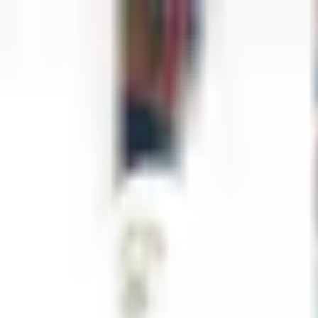
Daftar
Masuk
casino
Cari Permainan
all stars - world cup 2026
world cup 2026
duck hunters
lightning baccarat
fire in the hole 3
crash game
for you
slot
live casino
4
arcade
fishing
2603
635
104
21
Provider :
World Match
Filter :
TERKENAL
EL SUEÑO DE ANTONIO Y ERANDI
World Match