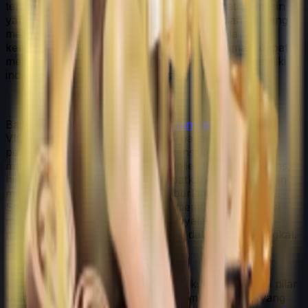
ternama dunia untuk memastikan bahwa setiap mesin
yang tersedia memiliki algoritma yang adil dan peluang
menang yang tinggi. Dengan memantau pola
kemenangan yang sedang berlangsung, pemain dapat
memilih permainan yang sedang "panas" dan memiliki
indikasi pembayaran (payout) yang lebih sering.
Bagi Anda yang mengincar
gampang maxwin
,
VICTORYTOTO menyediakan berbagai mekanisme
permainan yang mendukung potensi kemenangan
maksimal. Fitur-fitur seperti
multiplier
tinggi,
free spins
,
hingga
scatter
yang mudah didapatkan menjadi alasan
mengapa banyak pemain betah berlama-lama di sini.
Setiap putaran dirancang untuk memberikan sensasi
mendebarkan sekaligus peluang nyata untuk
melipatgandakan saldo akun Anda dalam waktu singkat.
Keamanan dan kenyamanan transaksi juga menjadi pilar
utama di VICTORYTOTO. Selain nominal deposit yang