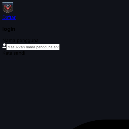
Daftar
login
Nama pengguna
Kata sandi