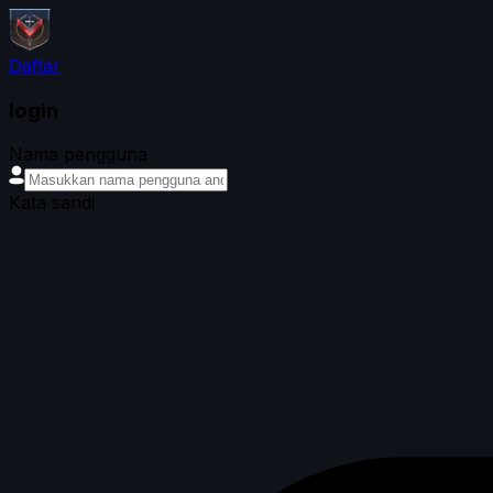
Daftar
login
Nama pengguna
Kata sandi