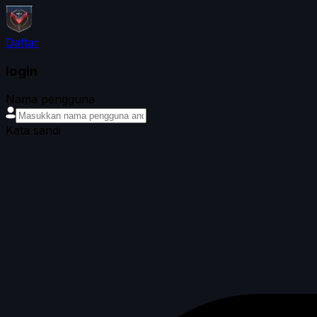
Daftar
login
Nama pengguna
Kata sandi