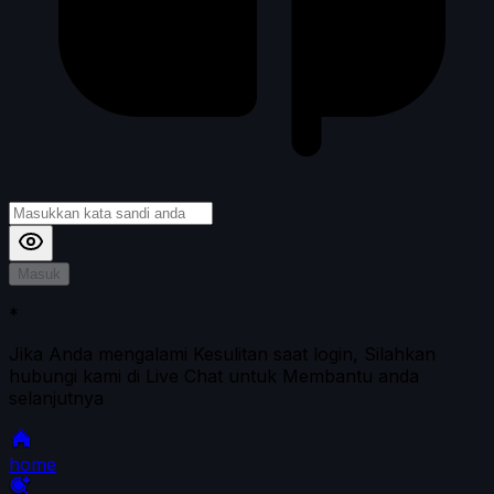
Masuk
*
Jika Anda mengalami Kesulitan saat login, Silahkan
hubungi kami di Live Chat untuk Membantu anda
selanjutnya
home