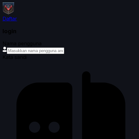
Daftar
login
Nama pengguna
Kata sandi