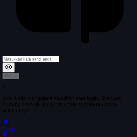
Masuk
*
Jika Anda mengalami Kesulitan saat login, Silahkan
hubungi kami di Live Chat untuk Membantu anda
selanjutnya
home