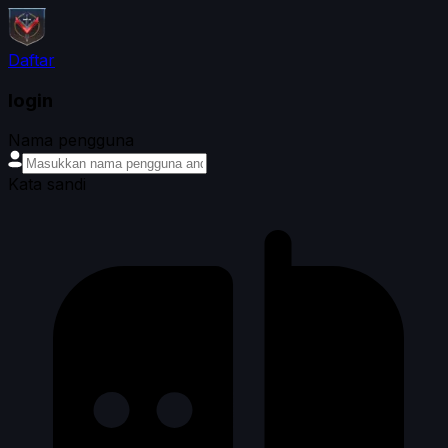
Daftar
login
Nama pengguna
Kata sandi