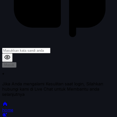
Masuk
*
Jika Anda mengalami Kesulitan saat login, Silahkan
hubungi kami di Live Chat untuk Membantu anda
selanjutnya
home