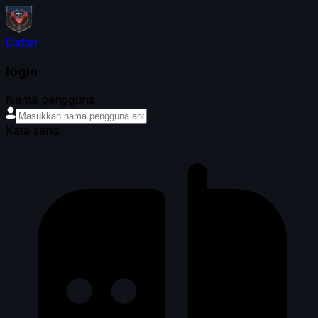
Daftar
login
Nama pengguna
Kata sandi