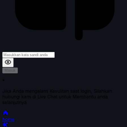
Masuk
*
Jika Anda mengalami Kesulitan saat login, Silahkan
hubungi kami di Live Chat untuk Membantu anda
selanjutnya
home