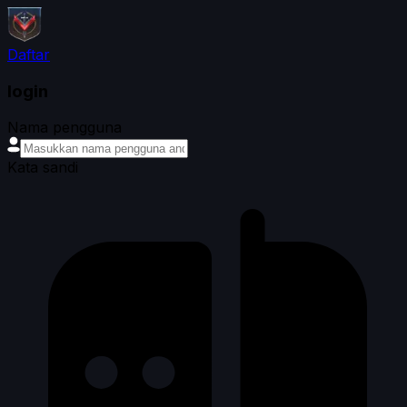
Daftar
login
Nama pengguna
Kata sandi