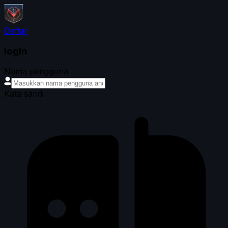
Daftar
login
Nama pengguna
Kata sandi