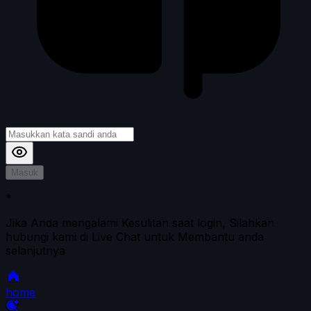
Masuk
*
Jika Anda mengalami Kesulitan saat login, Silahkan
hubungi kami di Live Chat untuk Membantu anda
selanjutnya
home