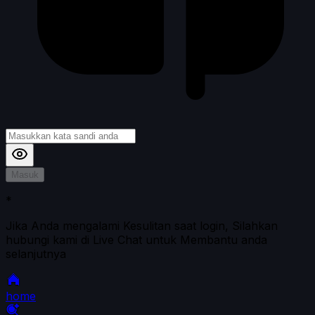
Masuk
*
Jika Anda mengalami Kesulitan saat login, Silahkan
hubungi kami di Live Chat untuk Membantu anda
selanjutnya
home