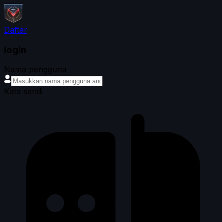
Daftar
login
Nama pengguna
Kata sandi