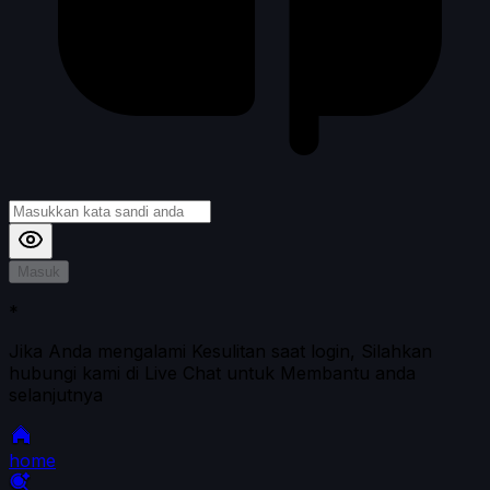
Masuk
*
Jika Anda mengalami Kesulitan saat login, Silahkan
hubungi kami di Live Chat untuk Membantu anda
selanjutnya
home