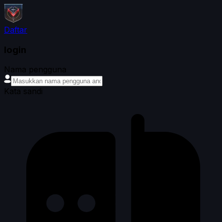
Daftar
login
Nama pengguna
Kata sandi