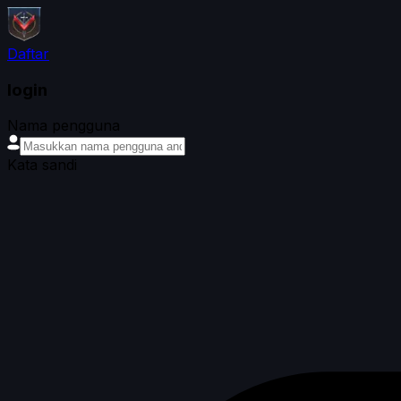
Daftar
login
Nama pengguna
Kata sandi