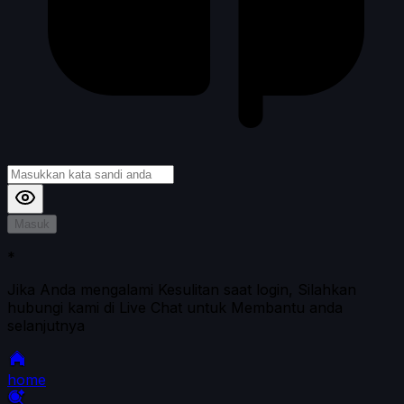
Masuk
*
Jika Anda mengalami Kesulitan saat login, Silahkan
hubungi kami di Live Chat untuk Membantu anda
selanjutnya
home