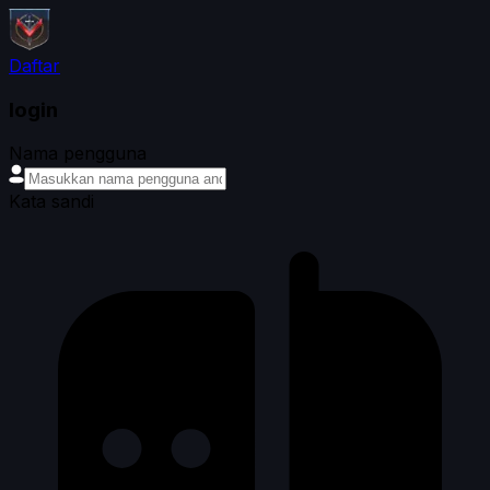
Daftar
login
Nama pengguna
Kata sandi