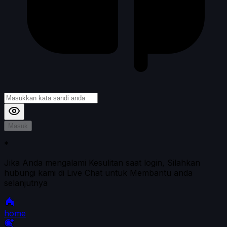
Masuk
*
Jika Anda mengalami Kesulitan saat login, Silahkan
hubungi kami di Live Chat untuk Membantu anda
selanjutnya
home