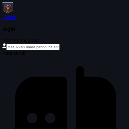
Daftar
login
Nama pengguna
Kata sandi