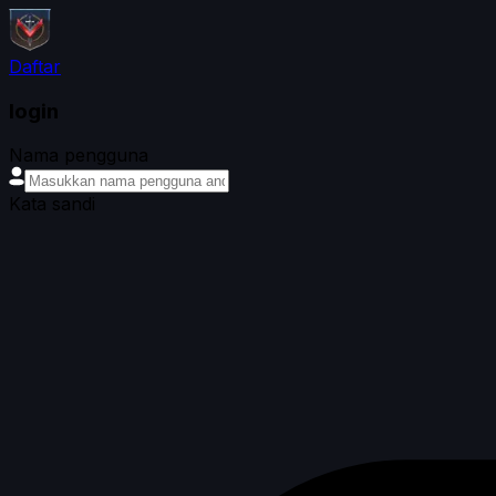
Daftar
login
Nama pengguna
Kata sandi