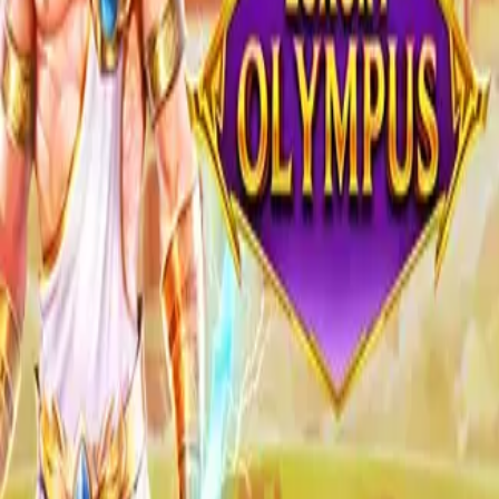
mendebarkan sekaligus peluang nyata untuk
melipatgandakan saldo akun Anda dalam waktu singkat.
Keamanan dan kenyamanan transaksi juga menjadi pilar
utama di VICTORYTOTO. Selain nominal deposit yang
sangat terjangkau, proses pengisian saldo dan
penarikan
dana
dilakukan dengan sistem yang sangat cepat dan
terenkripsi. Anda tidak perlu khawatir akan kendala
teknis, karena layanan pelanggan kami siap siaga 24 jam
penuh untuk membantu memastikan pengalaman
bermain Anda tetap mulus dan tanpa gangguan.
Sebagai penutup, bergabung dengan VICTORYTOTO
bukan sekadar tentang bermain game, melainkan
tentang menjadi bagian dari komunitas pemenang di
tahun 2026. Dengan kombinasi strategi yang tepat,
pemilihan game yang gacor, dan modal yang sangat
minim, impian untuk mendapatkan jackpot besar kini
berada dalam jangkauan tangan Anda. Segera daftar