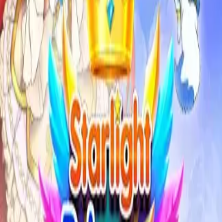
mendebarkan sekaligus peluang nyata untuk
melipatgandakan saldo akun Anda dalam waktu singkat.
Keamanan dan kenyamanan transaksi juga menjadi pilar
utama di VICTORYTOTO. Selain nominal deposit yang
sangat terjangkau, proses pengisian saldo dan
penarikan
dana
dilakukan dengan sistem yang sangat cepat dan
terenkripsi. Anda tidak perlu khawatir akan kendala
teknis, karena layanan pelanggan kami siap siaga 24 jam
penuh untuk membantu memastikan pengalaman
bermain Anda tetap mulus dan tanpa gangguan.
Sebagai penutup, bergabung dengan VICTORYTOTO
bukan sekadar tentang bermain game, melainkan
tentang menjadi bagian dari komunitas pemenang di
tahun 2026. Dengan kombinasi strategi yang tepat,
pemilihan game yang gacor, dan modal yang sangat
minim, impian untuk mendapatkan jackpot besar kini
berada dalam jangkauan tangan Anda. Segera daftar