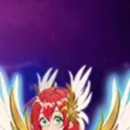
Ini Gampang Maxwin
arus merogoh kocek dalam. Dengan fitur
slot deposit
kses ini menjadikan VICTORYTOTO sebagai platform
O bekerja sama dengan berbagai provider ternama dunia
i. Dengan memantau pola kemenangan yang sedang
lebih sering.