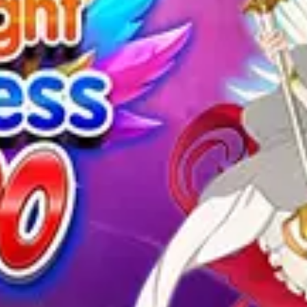
OTO menyediakan berbagai mekanisme permainan yang men
ah didapatkan menjadi alasan mengapa banyak pemain beta
a untuk melipatgandakan saldo akun Anda dalam waktu sin
tama di VICTORYTOTO. Selain nominal deposit yang sangat
i. Anda tidak perlu khawatir akan kendala teknis, karena 
ulus dan tanpa gangguan.
sekadar tentang bermain game, melainkan tentang menjad
ang gacor, dan modal yang sangat minim, impian untuk men
han meraih kemenangan di setiap putarannya.