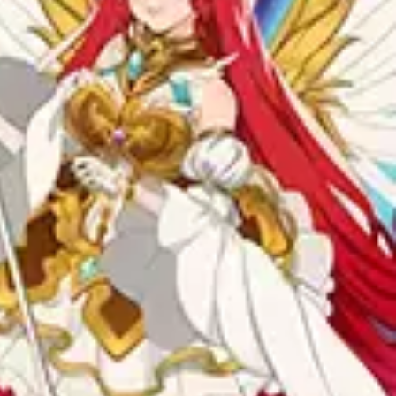
dukung potensi kemenangan maksimal. Fitur-fitur
h berlama-lama di sini. Setiap putaran dirancang untuk
gkat.
 terjangkau, proses pengisian saldo dan
penarikan dana
layanan pelanggan kami siap siaga 24 jam penuh untuk
i bagian dari komunitas pemenang di tahun 2026.
dapatkan jackpot besar kini berada dalam jangkauan