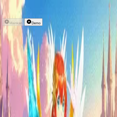
Daftar
Masuk
Mainkan
Demo
Starlight Princess Super Scatter
pragmatic
kembali
VICTORYTOTO Situs Slot
Deposit 5000 Slot Gacor
Hari Ini Gampang Maxwin
VICTORYTOTO
hadir sebagai solusi utama bagi para
pecinta slot online yang mencari hiburan berkualitas
tanpa harus merogoh kocek dalam. Dengan fitur
slot
deposit 5000
, situs ini membuka peluang bagi siapa saja
untuk mulai bermain dan mengejar keberuntungan.
Kemudahan akses ini menjadikan VICTORYTOTO