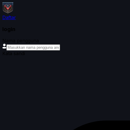
Daftar
login
Nama pengguna
Kata sandi