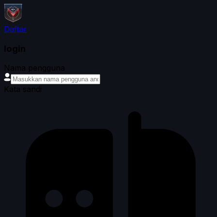
Daftar
login
Nama pengguna
Kata sandi