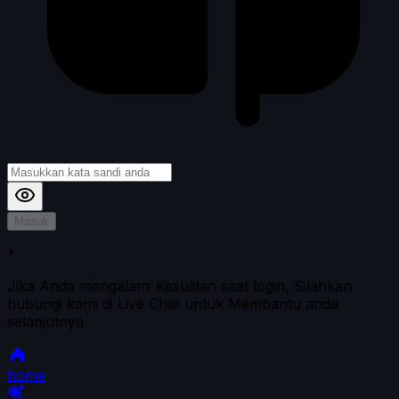
Masuk
*
Jika Anda mengalami Kesulitan saat login, Silahkan
hubungi kami di Live Chat untuk Membantu anda
selanjutnya
home