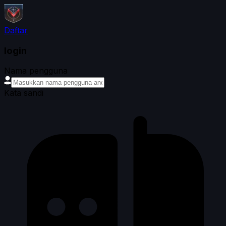
Daftar
login
Nama pengguna
Kata sandi