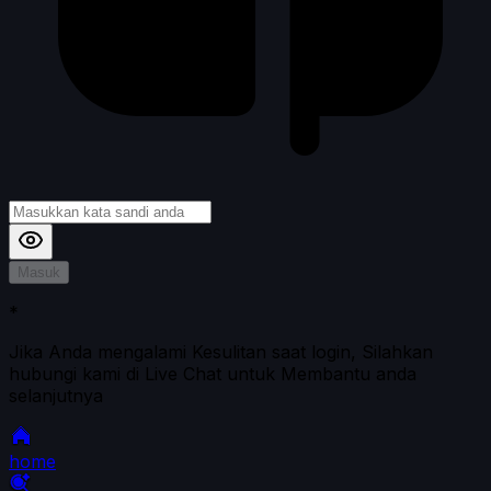
Masuk
*
Jika Anda mengalami Kesulitan saat login, Silahkan
hubungi kami di Live Chat untuk Membantu anda
selanjutnya
home