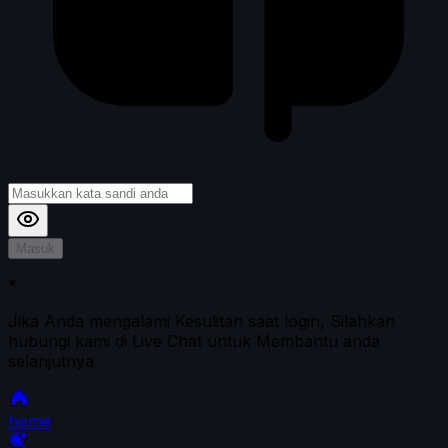
Masuk
*
Jika Anda mengalami Kesulitan saat login, Silahkan
hubungi kami di Live Chat untuk Membantu anda
selanjutnya
home