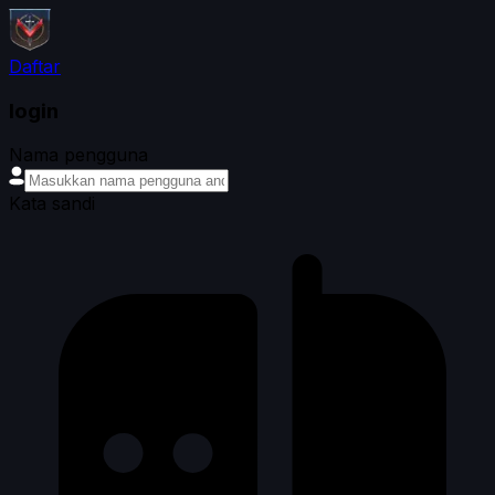
Daftar
login
Nama pengguna
Kata sandi