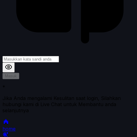
Masuk
*
Jika Anda mengalami Kesulitan saat login, Silahkan
hubungi kami di Live Chat untuk Membantu anda
selanjutnya
home