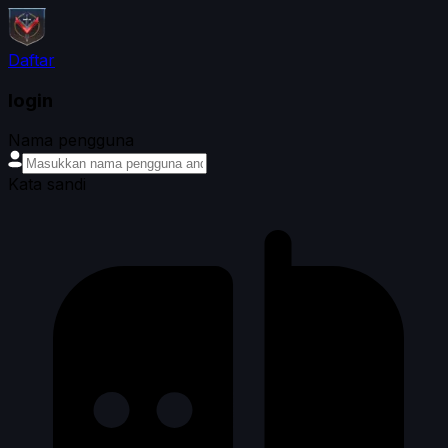
Daftar
login
Nama pengguna
Kata sandi