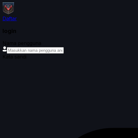
Daftar
login
Nama pengguna
Kata sandi