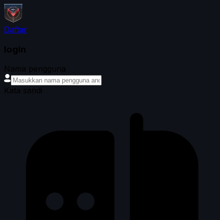
Daftar
login
Nama pengguna
Kata sandi