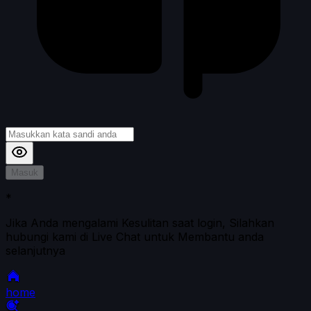
Masuk
*
Jika Anda mengalami Kesulitan saat login, Silahkan
hubungi kami di Live Chat untuk Membantu anda
selanjutnya
home