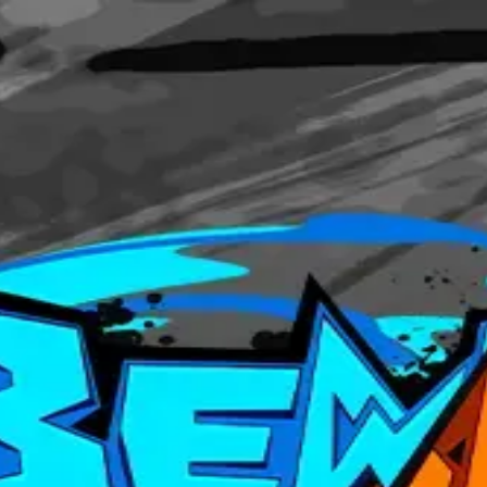
posit 5000 Slot Gacor Hari 
inta slot online yang mencari hiburan berkualitas tanpa h
k mulai bermain dan mengejar keberuntungan. Kemudahan a
meraih kemenangan besar di dunia digital.
ari ini
yang selalu diperbarui secara berkala. VICTORYTOT
iliki algoritma yang adil dan peluang menang yang tingg
 "panas" dan memiliki indikasi pembayaran (payout) yang 