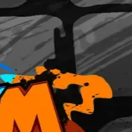
Ini Gampang Maxwin
arus merogoh kocek dalam. Dengan fitur
slot deposit
kses ini menjadikan VICTORYTOTO sebagai platform
O bekerja sama dengan berbagai provider ternama dunia
i. Dengan memantau pola kemenangan yang sedang
lebih sering.