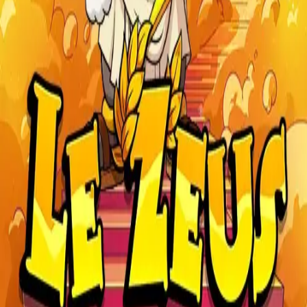
mendebarkan sekaligus peluang nyata untuk
melipatgandakan saldo akun Anda dalam waktu singkat.
Keamanan dan kenyamanan transaksi juga menjadi pilar
utama di VICTORYTOTO. Selain nominal deposit yang
sangat terjangkau, proses pengisian saldo dan
penarikan
dana
dilakukan dengan sistem yang sangat cepat dan
terenkripsi. Anda tidak perlu khawatir akan kendala
teknis, karena layanan pelanggan kami siap siaga 24 jam
penuh untuk membantu memastikan pengalaman
bermain Anda tetap mulus dan tanpa gangguan.
Sebagai penutup, bergabung dengan VICTORYTOTO
bukan sekadar tentang bermain game, melainkan
tentang menjadi bagian dari komunitas pemenang di
tahun 2026. Dengan kombinasi strategi yang tepat,
pemilihan game yang gacor, dan modal yang sangat
minim, impian untuk mendapatkan jackpot besar kini
berada dalam jangkauan tangan Anda. Segera daftar