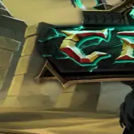
Bagi Anda yang mengincar
gampang maxwin
, VICTORYT
seperti
multiplier
tinggi,
free spins
, hingga
scatter
yang mud
memberikan sensasi mendebarkan sekaligus peluang nyat
Keamanan dan kenyamanan transaksi juga menjadi pilar u
dilakukan dengan sistem yang sangat cepat dan terenkrips
membantu memastikan pengalaman bermain Anda tetap m
Sebagai penutup, bergabung dengan VICTORYTOTO bukan 
Dengan kombinasi strategi yang tepat, pemilihan game y
tangan Anda. Segera daftar dan buktikan sendiri kemuda
Lihat Semua
home
explore