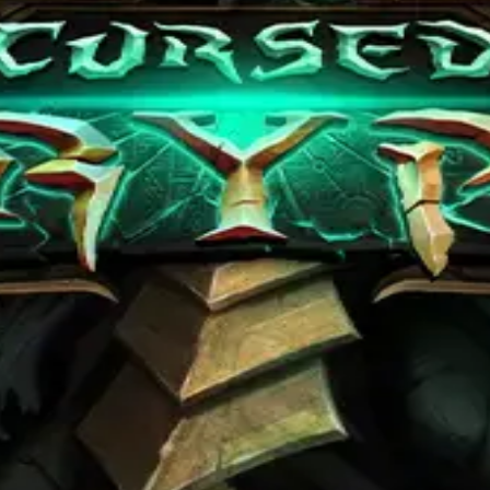
OTO menyediakan berbagai mekanisme permainan yang men
ah didapatkan menjadi alasan mengapa banyak pemain beta
a untuk melipatgandakan saldo akun Anda dalam waktu sin
tama di VICTORYTOTO. Selain nominal deposit yang sangat
i. Anda tidak perlu khawatir akan kendala teknis, karena 
ulus dan tanpa gangguan.
sekadar tentang bermain game, melainkan tentang menjad
ang gacor, dan modal yang sangat minim, impian untuk men
han meraih kemenangan di setiap putarannya.