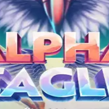
OTO menyediakan berbagai mekanisme permainan yang men
ah didapatkan menjadi alasan mengapa banyak pemain beta
a untuk melipatgandakan saldo akun Anda dalam waktu sin
tama di VICTORYTOTO. Selain nominal deposit yang sangat
i. Anda tidak perlu khawatir akan kendala teknis, karena 
ulus dan tanpa gangguan.
sekadar tentang bermain game, melainkan tentang menjad
ang gacor, dan modal yang sangat minim, impian untuk men
han meraih kemenangan di setiap putarannya.