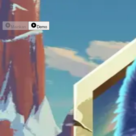
Daftar
Masuk
Mainkan
Demo
Alpha Eagle
hacksaw
kembali
VICTORYTOTO Situs Slot De
VICTORYTOTO
hadir sebagai solusi utama bagi para pec
5000
, situs ini membuka peluang bagi siapa saja untu
inklusif di mana modal kecil bukan lagi penghalang untuk 
Keunggulan utama dari situs ini adalah kurasi
slot gacor h
untuk memastikan bahwa setiap mesin yang tersedia mem
berlangsung, pemain dapat memilih permainan yang sedang