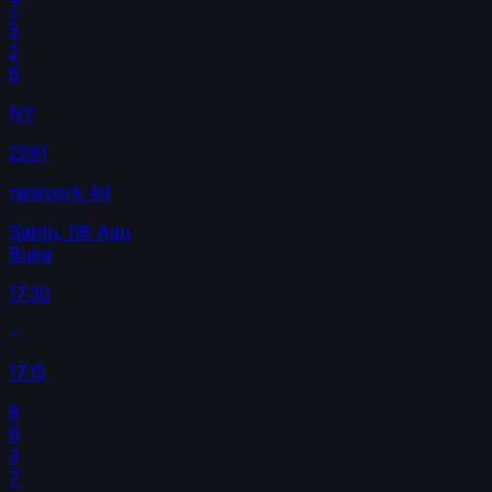
7
5
2
8
NY
2291
newyork 4d
Sabtu, 08 Agu
Buka
17.30
17.15
8
6
3
7