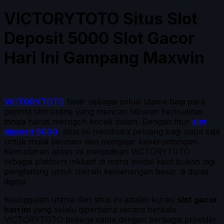
VICTORYTOTO Situs Slot
Deposit 5000 Slot Gacor
Hari Ini Gampang Maxwin
VICTORYTOTO
hadir sebagai solusi utama bagi para
pecinta slot online yang mencari hiburan berkualitas
tanpa harus merogoh kocek dalam. Dengan fitur
slot
deposit 5000
, situs ini membuka peluang bagi siapa saja
untuk mulai bermain dan mengejar keberuntungan.
Kemudahan akses ini menjadikan VICTORYTOTO
sebagai platform inklusif di mana modal kecil bukan lagi
penghalang untuk meraih kemenangan besar di dunia
digital.
Keunggulan utama dari situs ini adalah kurasi
slot gacor
hari ini
yang selalu diperbarui secara berkala.
VICTORYTOTO bekerja sama dengan berbagai provider