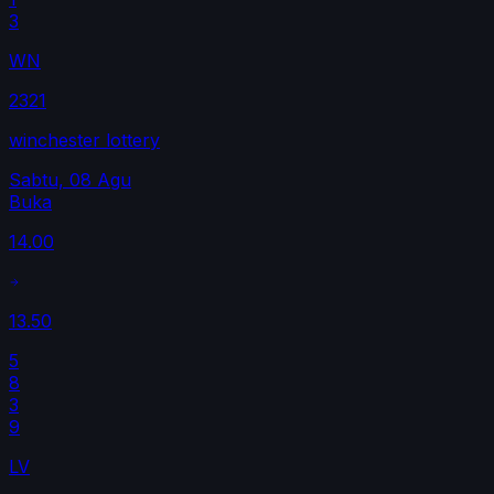
3
WN
2321
winchester lottery
Sabtu, 08 Agu
Buka
14.00
13.50
5
8
3
9
LV