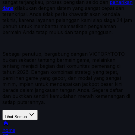
sangat terjangkau, proses pengisian saldo dan
penarikan
dana
dilakukan dengan sistem yang sangat cepat dan
terenkripsi. Anda tidak perlu khawatir akan kendala
teknis, karena layanan pelanggan kami siap siaga 24 jam
penuh untuk membantu memastikan pengalaman
bermain Anda tetap mulus dan tanpa gangguan.
Sebagai penutup, bergabung dengan VICTORYTOTO
bukan sekadar tentang bermain game, melainkan
tentang menjadi bagian dari komunitas pemenang di
tahun 2026. Dengan kombinasi strategi yang tepat,
pemilihan game yang gacor, dan modal yang sangat
minim, impian untuk mendapatkan jackpot besar kini
berada dalam jangkauan tangan Anda. Segera daftar
dan buktikan sendiri kemudahan meraih kemenangan di
setiap putarannya.
Lihat Semua
home