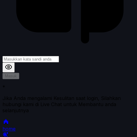
Masuk
*
Jika Anda mengalami Kesulitan saat login, Silahkan
hubungi kami di Live Chat untuk Membantu anda
selanjutnya
home