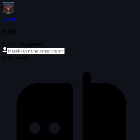
Daftar
login
Nama pengguna
Kata sandi