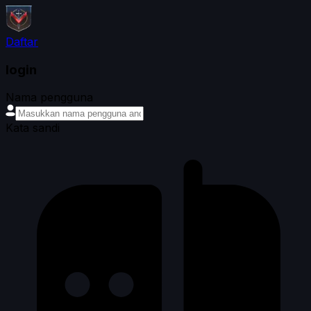
Daftar
login
Nama pengguna
Kata sandi