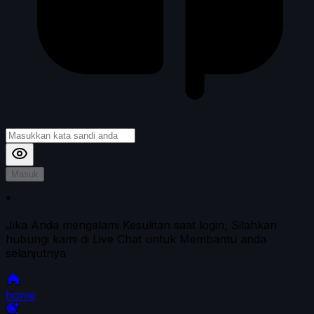
Masuk
*
Jika Anda mengalami Kesulitan saat login, Silahkan
hubungi kami di Live Chat untuk Membantu anda
selanjutnya
home