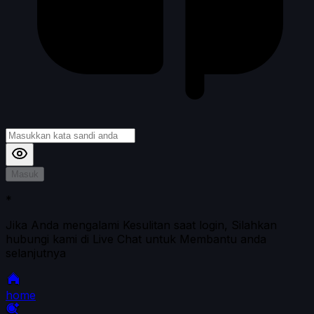
Masuk
*
Jika Anda mengalami Kesulitan saat login, Silahkan
hubungi kami di Live Chat untuk Membantu anda
selanjutnya
home