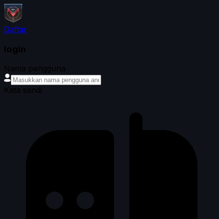
Daftar
login
Nama pengguna
Kata sandi