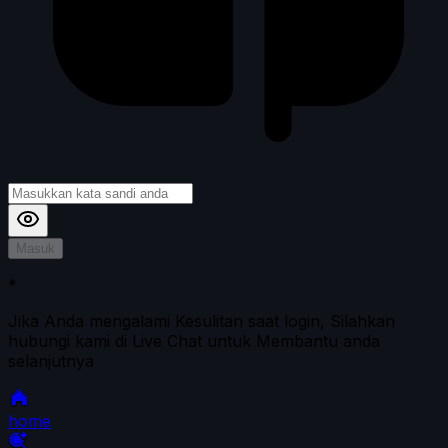
Masuk
*
Jika Anda mengalami Kesulitan saat login, Silahkan
hubungi kami di Live Chat untuk Membantu anda
selanjutnya
home