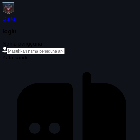
Daftar
login
Nama pengguna
Kata sandi