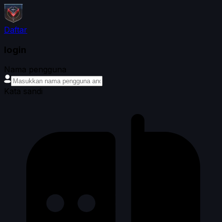
Daftar
login
Nama pengguna
Kata sandi