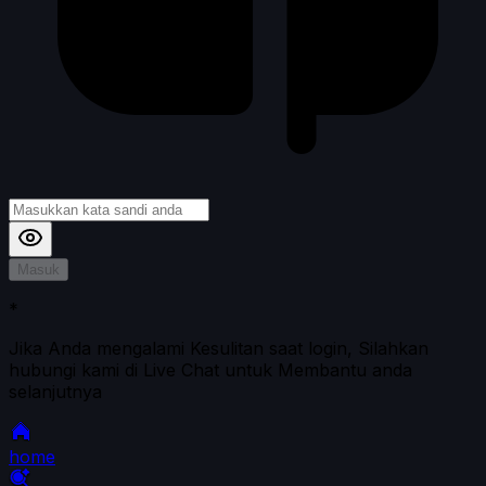
Masuk
*
Jika Anda mengalami Kesulitan saat login, Silahkan
hubungi kami di Live Chat untuk Membantu anda
selanjutnya
home