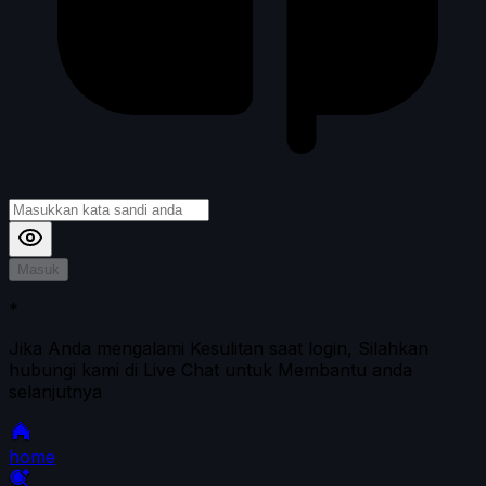
Masuk
*
Jika Anda mengalami Kesulitan saat login, Silahkan
hubungi kami di Live Chat untuk Membantu anda
selanjutnya
home