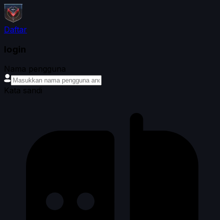
Daftar
login
Nama pengguna
Kata sandi