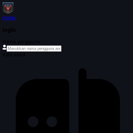
Daftar
login
Nama pengguna
Kata sandi