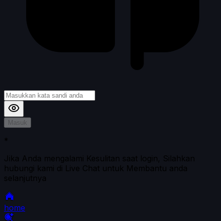
Masuk
*
Jika Anda mengalami Kesulitan saat login, Silahkan
hubungi kami di Live Chat untuk Membantu anda
selanjutnya
home