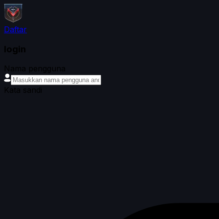
Daftar
login
Nama pengguna
Kata sandi