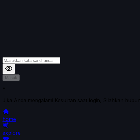
Masuk
*
Jika Anda mengalami Kesulitan saat login, Silahkan hubu
home
explore