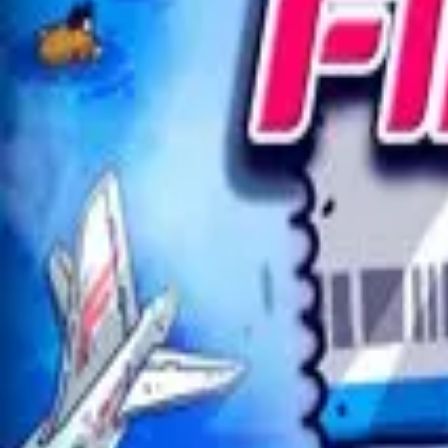
Bagi Anda yang mengincar
gampang maxwin
, VICTORYT
seperti
multiplier
tinggi,
free spins
, hingga
scatter
yang mud
memberikan sensasi mendebarkan sekaligus peluang nyat
Keamanan dan kenyamanan transaksi juga menjadi pilar u
dilakukan dengan sistem yang sangat cepat dan terenkrips
membantu memastikan pengalaman bermain Anda tetap m
Sebagai penutup, bergabung dengan VICTORYTOTO bukan 
Dengan kombinasi strategi yang tepat, pemilihan game y
tangan Anda. Segera daftar dan buktikan sendiri kemuda
Lihat Semua
home
explore