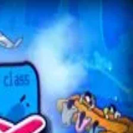
Ini Gampang Maxwin
arus merogoh kocek dalam. Dengan fitur
slot deposit
kses ini menjadikan VICTORYTOTO sebagai platform
O bekerja sama dengan berbagai provider ternama dunia
i. Dengan memantau pola kemenangan yang sedang
lebih sering.