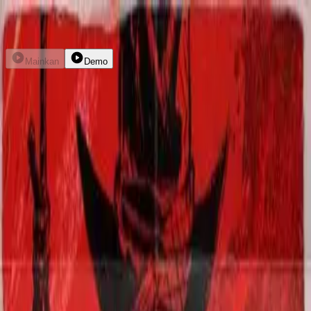
Daftar
Masuk
Mainkan
Demo
Dead, Dead Or Deader
nolimitcity
kembali
VICTORYTOTO Situs Slot
Deposit 5000 Slot Gacor
Hari Ini Gampang Maxwin
VICTORYTOTO
hadir sebagai solusi utama bagi para
pecinta slot online yang mencari hiburan berkualitas
tanpa harus merogoh kocek dalam. Dengan fitur
slot
deposit 5000
, situs ini membuka peluang bagi siapa saja
untuk mulai bermain dan mengejar keberuntungan.
Kemudahan akses ini menjadikan VICTORYTOTO