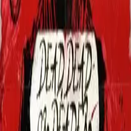
mendebarkan sekaligus peluang nyata untuk
melipatgandakan saldo akun Anda dalam waktu singkat.
Keamanan dan kenyamanan transaksi juga menjadi pilar
utama di VICTORYTOTO. Selain nominal deposit yang
sangat terjangkau, proses pengisian saldo dan
penarikan
dana
dilakukan dengan sistem yang sangat cepat dan
terenkripsi. Anda tidak perlu khawatir akan kendala
teknis, karena layanan pelanggan kami siap siaga 24 jam
penuh untuk membantu memastikan pengalaman
bermain Anda tetap mulus dan tanpa gangguan.
Sebagai penutup, bergabung dengan VICTORYTOTO
bukan sekadar tentang bermain game, melainkan
tentang menjadi bagian dari komunitas pemenang di
tahun 2026. Dengan kombinasi strategi yang tepat,
pemilihan game yang gacor, dan modal yang sangat
minim, impian untuk mendapatkan jackpot besar kini
berada dalam jangkauan tangan Anda. Segera daftar