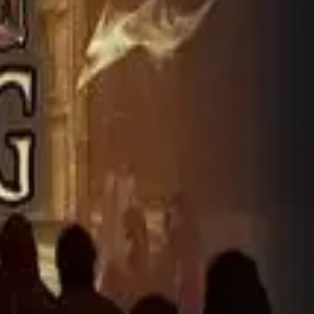
dukung potensi kemenangan maksimal. Fitur-fitur
h berlama-lama di sini. Setiap putaran dirancang untuk
gkat.
 terjangkau, proses pengisian saldo dan
penarikan dana
layanan pelanggan kami siap siaga 24 jam penuh untuk
i bagian dari komunitas pemenang di tahun 2026.
dapatkan jackpot besar kini berada dalam jangkauan