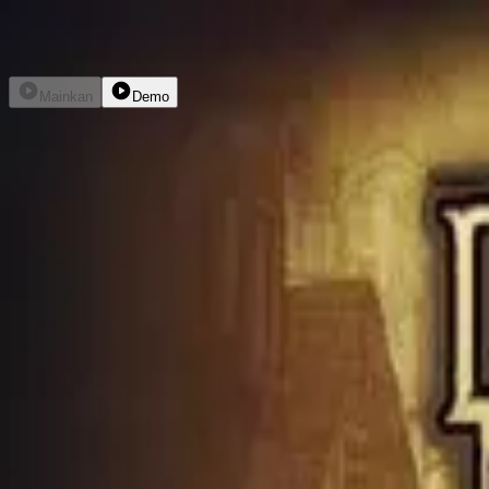
Daftar
Masuk
Mainkan
Demo
Dead Men Walking
nolimitcity
kembali
VICTORYTOTO Situs Slot De
VICTORYTOTO
hadir sebagai solusi utama bagi para pec
5000
, situs ini membuka peluang bagi siapa saja untu
inklusif di mana modal kecil bukan lagi penghalang untuk 
Keunggulan utama dari situs ini adalah kurasi
slot gacor h
untuk memastikan bahwa setiap mesin yang tersedia mem
berlangsung, pemain dapat memilih permainan yang sedang