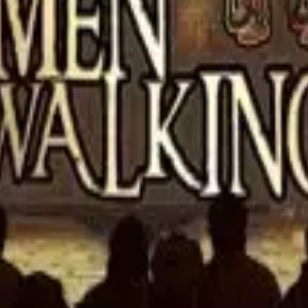
OTO menyediakan berbagai mekanisme permainan yang men
ah didapatkan menjadi alasan mengapa banyak pemain beta
a untuk melipatgandakan saldo akun Anda dalam waktu sin
tama di VICTORYTOTO. Selain nominal deposit yang sangat
i. Anda tidak perlu khawatir akan kendala teknis, karena 
ulus dan tanpa gangguan.
sekadar tentang bermain game, melainkan tentang menjad
ang gacor, dan modal yang sangat minim, impian untuk men
han meraih kemenangan di setiap putarannya.