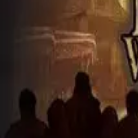
Bagi Anda yang mengincar
gampang maxwin
, VICTORYT
seperti
multiplier
tinggi,
free spins
, hingga
scatter
yang mud
memberikan sensasi mendebarkan sekaligus peluang nyat
Keamanan dan kenyamanan transaksi juga menjadi pilar u
dilakukan dengan sistem yang sangat cepat dan terenkrips
membantu memastikan pengalaman bermain Anda tetap m
Sebagai penutup, bergabung dengan VICTORYTOTO bukan 
Dengan kombinasi strategi yang tepat, pemilihan game y
tangan Anda. Segera daftar dan buktikan sendiri kemuda
Lihat Semua
home
explore