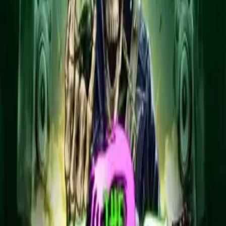
sebagai platform inklusif di mana modal kecil bukan lagi
penghalang untuk meraih kemenangan besar di dunia
digital.
Keunggulan utama dari situs ini adalah kurasi
slot gacor
hari ini
yang selalu diperbarui secara berkala.
VICTORYTOTO bekerja sama dengan berbagai provider
ternama dunia untuk memastikan bahwa setiap mesin
yang tersedia memiliki algoritma yang adil dan peluang
menang yang tinggi. Dengan memantau pola
kemenangan yang sedang berlangsung, pemain dapat
memilih permainan yang sedang "panas" dan memiliki
indikasi pembayaran (payout) yang lebih sering.
Bagi Anda yang mengincar
gampang maxwin
,
VICTORYTOTO menyediakan berbagai mekanisme
permainan yang mendukung potensi kemenangan
maksimal. Fitur-fitur seperti
multiplier
tinggi,
free spins
,
hingga
scatter
yang mudah didapatkan menjadi alasan
mengapa banyak pemain betah berlama-lama di sini.
Setiap putaran dirancang untuk memberikan sensasi