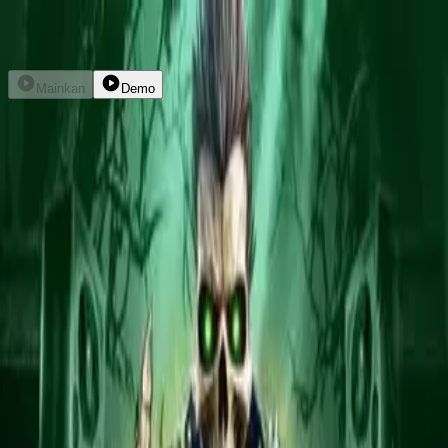
Daftar
Masuk
Mainkan
Demo
The Crypt 2
nolimitcity
kembali
VICTORYTOTO Situs Slot
Deposit 5000 Slot Gacor
Hari Ini Gampang Maxwin
VICTORYTOTO
hadir sebagai solusi utama bagi para
pecinta slot online yang mencari hiburan berkualitas
tanpa harus merogoh kocek dalam. Dengan fitur
slot
deposit 5000
, situs ini membuka peluang bagi siapa saja
untuk mulai bermain dan mengejar keberuntungan.
Kemudahan akses ini menjadikan VICTORYTOTO