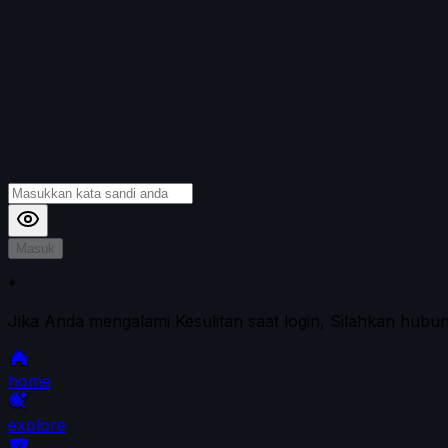
Masuk
*
Jika Anda mengalami Kesulitan saat login, Silahkan hubu
home
explore