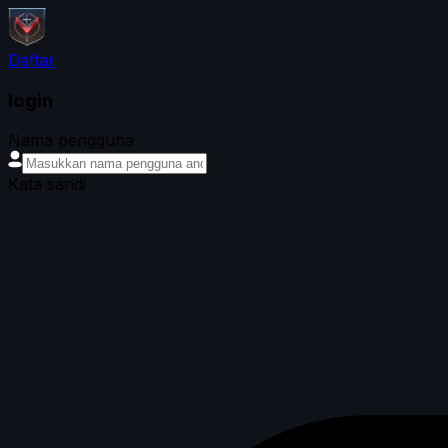
Daftar
login
Nama pengguna
Kata sandi