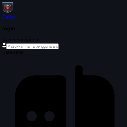
Daftar
login
Nama pengguna
Kata sandi