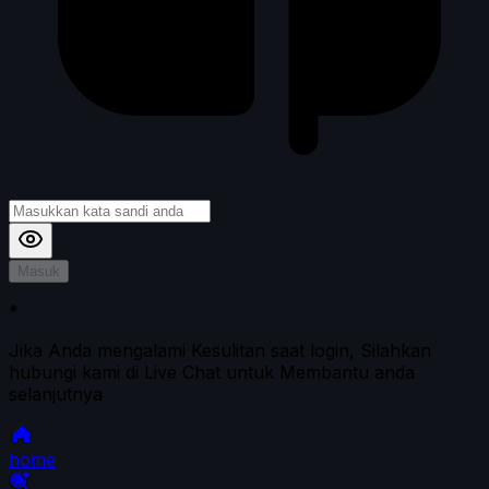
Masuk
*
Jika Anda mengalami Kesulitan saat login, Silahkan
hubungi kami di Live Chat untuk Membantu anda
selanjutnya
home