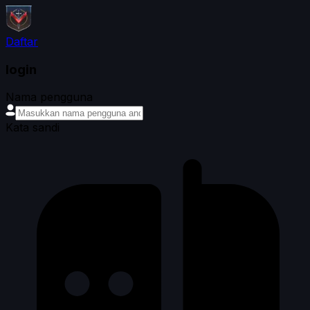
Daftar
login
Nama pengguna
Kata sandi