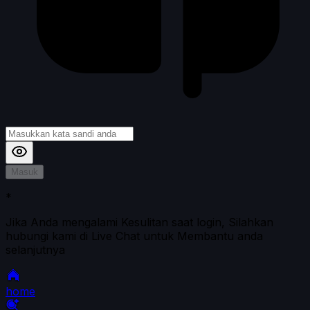
Masuk
*
Jika Anda mengalami Kesulitan saat login, Silahkan
hubungi kami di Live Chat untuk Membantu anda
selanjutnya
home