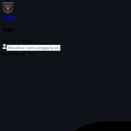
Daftar
login
Nama pengguna
Kata sandi