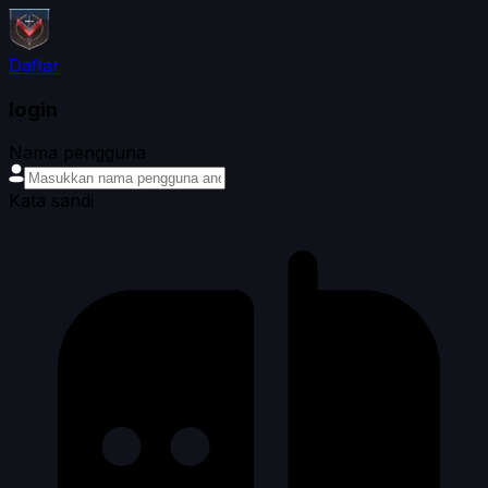
Daftar
login
Nama pengguna
Kata sandi