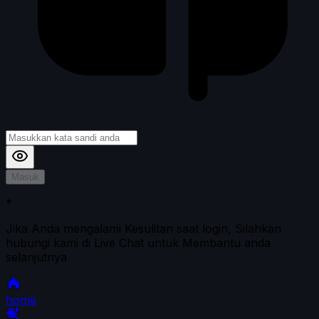
Masuk
*
Jika Anda mengalami Kesulitan saat login, Silahkan
hubungi kami di Live Chat untuk Membantu anda
selanjutnya
home